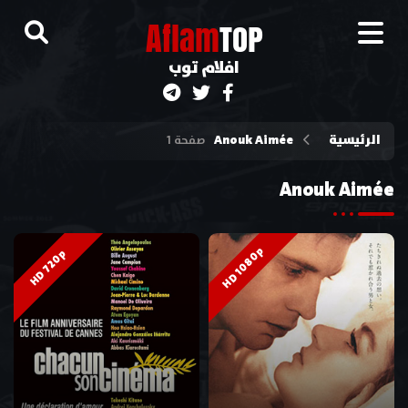
A
flam
TOP
افلام توب
الرئيسية
Anouk Aimée
صفحة 1
Anouk Aimée
HD 1080p
HD 720p