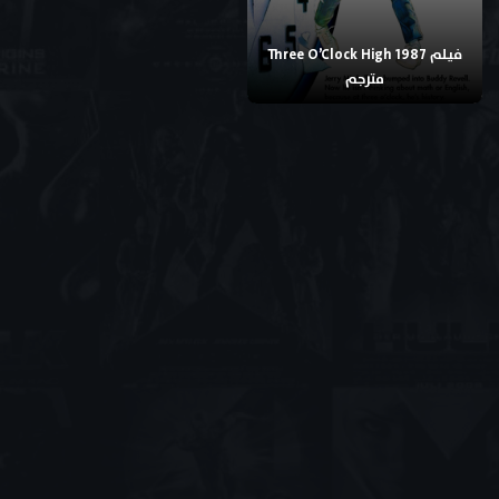
فيلم Three O’Clock High 1987
مترجم