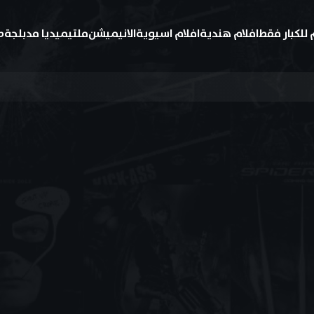
 للكبار فقط
افلام هندية
افلام اسيوية
الانيميشن
ملتيميديا مدبلجة
ط