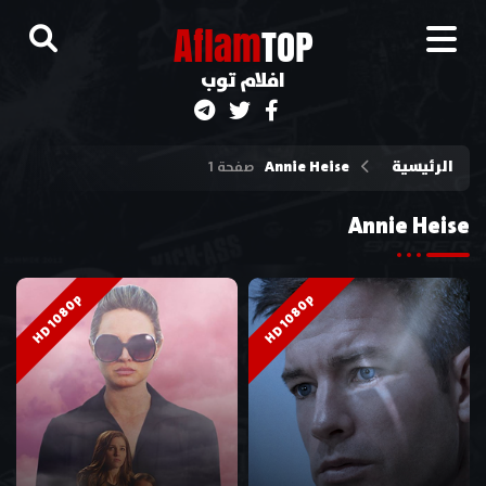
A
flam
TOP
افلام توب
الرئيسية
Annie Heise
صفحة 1
Annie Heise
HD 1080p
HD 1080p