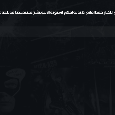
 للكبار فقط
افلام هندية
افلام اسيوية
الانيميشن
ملتيميديا مدبلجة
ط