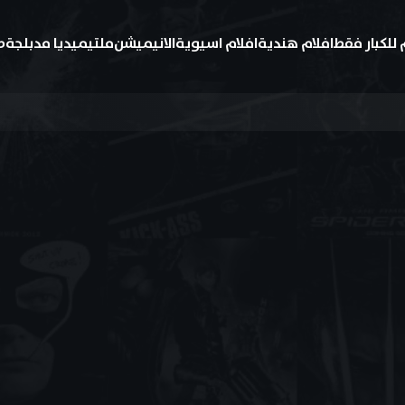
 للكبار فقط
افلام هندية
افلام اسيوية
الانيميشن
ملتيميديا مدبلجة
ط