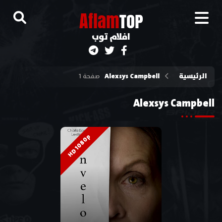
A
flam
TOP
افلام توب
الرئيسية
Alexsys Campbell
صفحة 1
Alexsys Campbell
HD 1080p