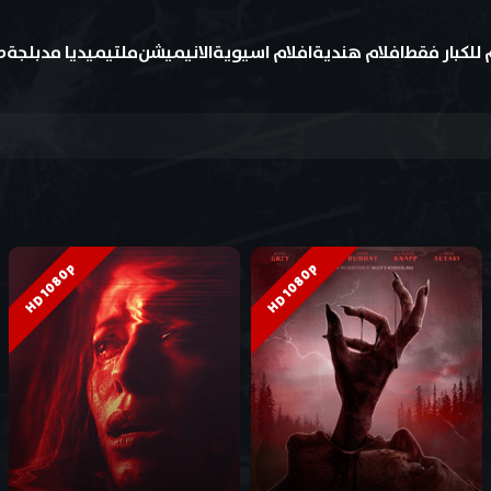
 للكبار فقط
افلام هندية
افلام اسيوية
الانيميشن
ملتيميديا مدبلجة
ط
HD 1080p
HD 1080p