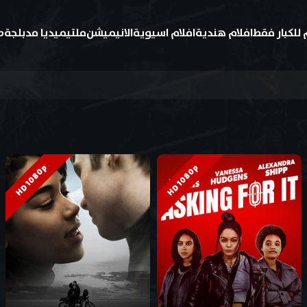
 للكبار فقط
افلام هندية
افلام اسيوية
الانيميشن
ملتيميديا مدبلجة
ط
HD 1080p
HD 1080p