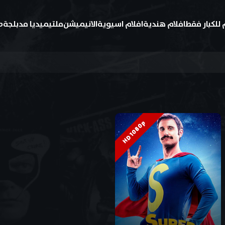
 للكبار فقط
افلام هندية
افلام اسيوية
الانيميشن
ملتيميديا مدبلجة
ط
HD 1080p