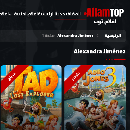
A
flam
TOP
المضاف حديثا
الرئيسية
افلام اجنبية
افلام
افلام توب
الرئيسية
Alexandra Jiménez
صفحة 1
Alexandra Jiménez
مترجم
مدبلج