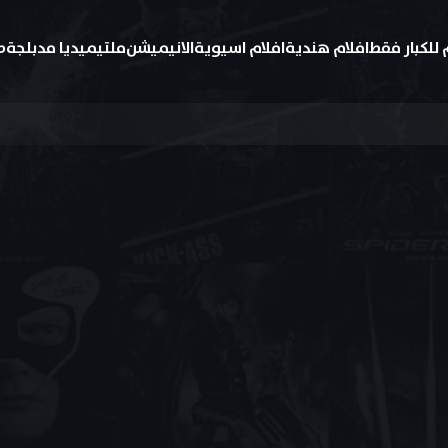
 للكبار فقط
افلام هندية
افلام اسيوية
الانيميشن
ملتيميديا مدبلجة
ط