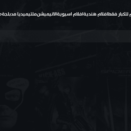
 للكبار فقط
افلام هندية
افلام اسيوية
الانيميشن
ملتيميديا مدبلجة
ط