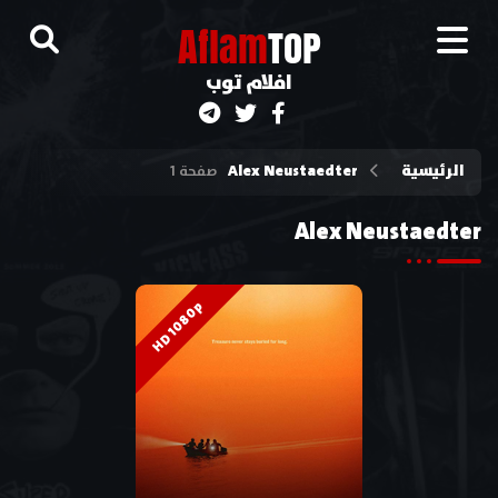
A
flam
TOP
افلام توب
الرئيسية
Alex Neustaedter
صفحة 1
Alex Neustaedter
HD 1080p