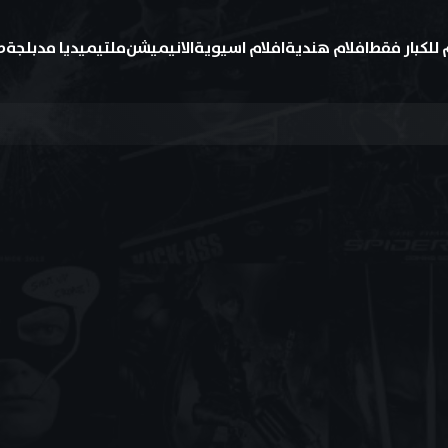
 للكبار فقط
افلام هندية
افلام اسيوية
الانيميشن
ملتيميديا مدبلجة
ط