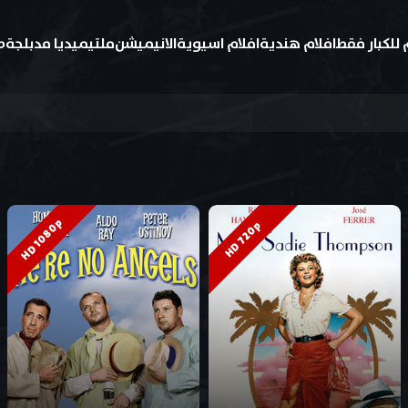
 للكبار فقط
افلام هندية
افلام اسيوية
الانيميشن
ملتيميديا مدبلجة
ط
HD 1080p
HD 720p