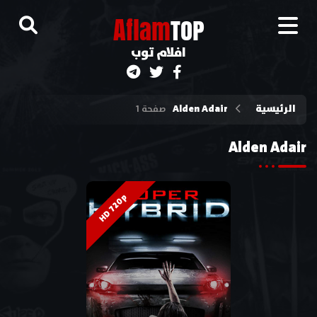
A
flam
TOP
افلام توب
الرئيسية
Alden Adair
صفحة 1
Alden Adair
HD 720p