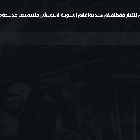
 للكبار فقط
افلام هندية
افلام اسيوية
الانيميشن
ملتيميديا مدبلجة
ط