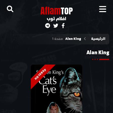
A
flam
TOP
افلام توب
الرئيسية
Alan King
صفحة 1
Alan King
HD 1080p