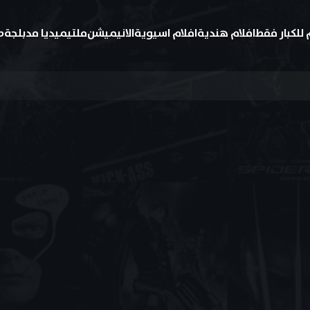
 للكبار فقط
افلام هندية
افلام اسيوية
الانيميشن
ملتيميديا مدبلجة
ط