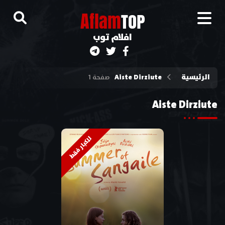
A
flam
TOP
افلام توب
الرئيسية
Aiste Dirziute
صفحة 1
Aiste Dirziute
للكبار فقط