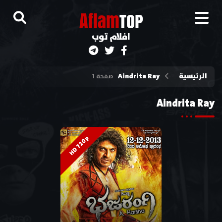
A
flam
TOP
افلام توب
الرئيسية
Aindrita Ray
صفحة 1
Aindrita Ray
HD 720p