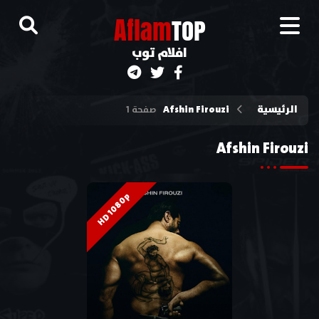
A
flam
TOP
افلام توب
الرئيسية
Afshin Firouzi
صفحة 1
Afshin Firouzi
HD 1080p