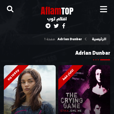
A
flam
TOP
افلام توب
الرئيسية
Adrian Dunbar
صفحة 1
Adrian Dunbar
HD 1080p
للكبار فقط