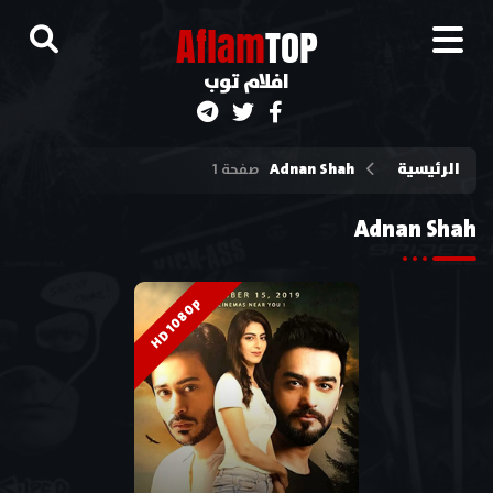
A
flam
TOP
افلام توب
الرئيسية
Adnan Shah
صفحة 1
Adnan Shah
HD 1080p