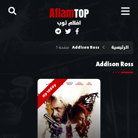
A
flam
TOP
افلام توب
الرئيسية
Addison Ross
صفحة 1
Addison Ross
HD 1080p