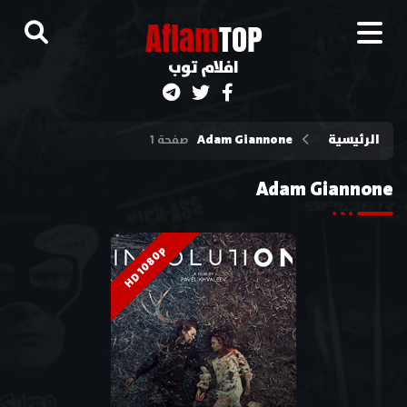
A
flam
TOP
افلام توب
الرئيسية
Adam Giannone
صفحة 1
Adam Giannone
HD 1080p