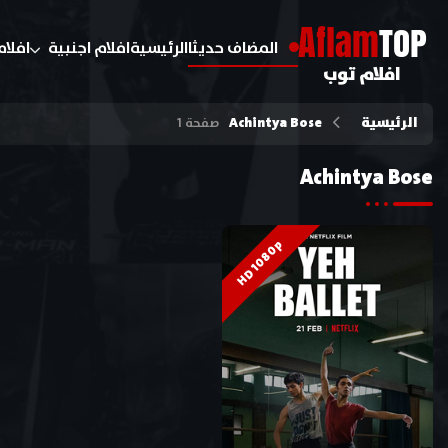
A
flam
TOP
المضاف حديثا
الرئيسية
افلام اجنبية
افلام
افلام توب
الرئيسية
Achintya Bose
صفحة 1
Achintya Bose
HD 1080p