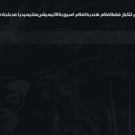
 للكبار فقط
افلام هندية
افلام اسيوية
الانيميشن
ملتيميديا مدبلجة
ط