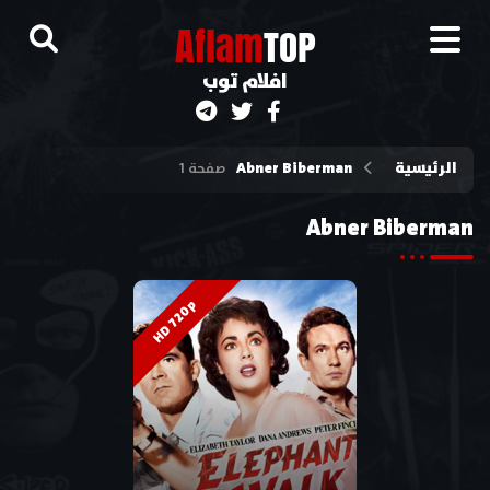
A
flam
TOP
افلام توب
الرئيسية
Abner Biberman
صفحة 1
Abner Biberman
HD 720p