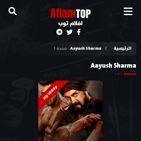
A
flam
TOP
افلام توب
الرئيسية
Aayush Sharma
صفحة 1
Aayush Sharma
HD 1080p