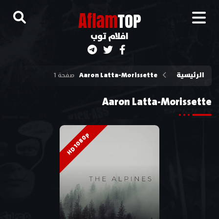
A
flam
TOP
افلام توب
الرئيسية
Aaron Latta-Morissette
صفحة 1
Aaron Latta-Morissette
HD 1080p