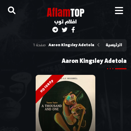
A
flam
TOP
افلام توب
الرئيسية
Aaron Kingsley Adetola
صفحة 1
Aaron Kingsley Adetola
HD 1080p