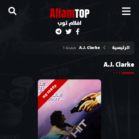
A
flam
TOP
افلام توب
الرئيسية
A.J. Clarke
صفحة 1
A.J. Clarke
HD 1080p