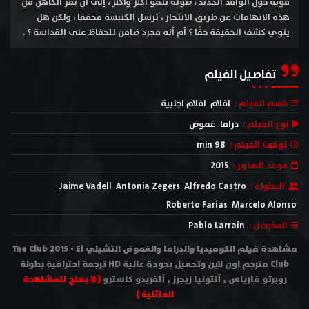
قوية حول الوافد الجديد ، صوته ينمو أكثر وأكثر ، إلى أن يفر الكاهن من
هذه الاتهامات عن طريق الانتحار ، ترسل الكنيسة محققا ، ولكن هل
ينوي كشف الحقيقة حقًا ؟ أم أنه مجرد ضامن للحفاظ على القداسة ؟ .
تفاصيل الفيلم
قسم الفيلم :
افلام
افلام اجنبية
نوع الفيلم :
دراما
غموض
توقيت الفيلم :
98 min
موعد الصدور :
2015
البطولة :
Alfredo Castro
Antonia Zegers
Jaime Vadell
Roberto Farías
Marcelo Alonso
المخرجين :
Pablo Larraín
مشاهدة فيلم الكوميديا والدراما والغموض التشيلي The Club 2015 - El
Club مترجم اون لاين وتحميل بجودة عالية HD ترجمة احترافية بطولة
روبرتو فارياس , أنتونيا زيجرز , ألفريدو كاسترو
( لا يصلح للمشاهدة
العائلية )