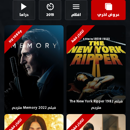
عروض اخري
افلام
2015
دراما
HD 1080p
للكبار فقط
فيلم The New York Ripper 1982
مترجم
فيلم Memory 2022 مترجم
للكبار فقط
للكبار فقط