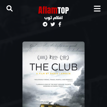
A
flam
TOP
افلام توب