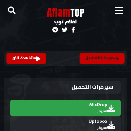
A
flam
TOP
افلام توب
عودة للتفاصيل
مشاهدة الان
سيرفرات التحميل
MixDrop
سيرفر
Uptobox
سيرفر