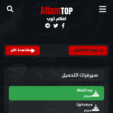
A
flam
TOP
افلام توب
عودة للتفاصيل
مشاهدة الان
سيرفرات التحميل
MixDrop
سيرفر
Uptobox
سيرفر