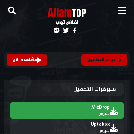
A
flam
TOP
افلام توب
عودة للتفاصيل
مشاهدة الان
سيرفرات التحميل
MixDrop
سيرفر
Uptobox
سيرفر