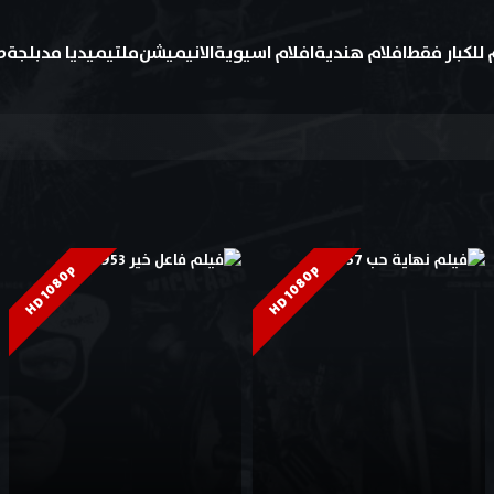
 للكبار فقط
افلام هندية
افلام اسيوية
الانيميشن
ملتيميديا مدبلجة
ط
HD 1080p
HD 1080p