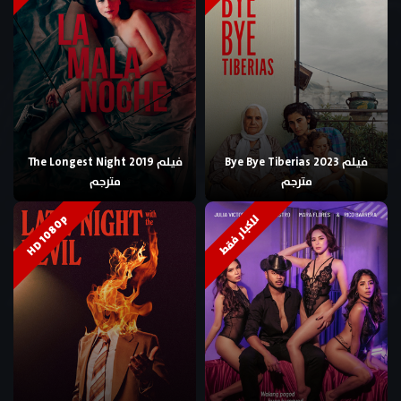
فيلم Bye Bye Tiberias 2023
فيلم The Longest Night 2019
مترجم
مترجم
HD 1080p
للكبار فقط