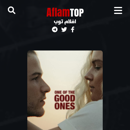
A
flam
TOP
افلام توب