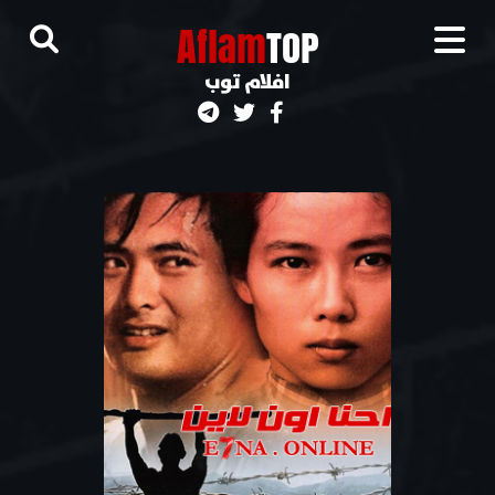
A
flam
TOP
افلام توب