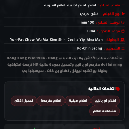
قسم الفيلم :
افلام
افلام اجنبية
افلام اسيوية
نوع الفيلم :
اكشن
حربي
توقيت الفيلم :
100 min
موعد الصدور :
1984
البطولة :
Alex Man
Cecilia Yip
Kien Shih
Wu Ma
Yun-Fat Chow
المخرجين :
Po-Chih Leong
مشاهدة فيلم الأكشن والحرب الصيني Hong Kong 1941 1984 - Dang
doi lai ming مترجم اون لاين وتحميل بجودة عالية HD ترجمة احترافية
بطولة بو تشيه ليونغ , تشاو ين فات , سيسيليا يي
الكلمات الدلالية
افلام اون لاين
افلام صينية
افلام مترجمة
تحميل افلام
مشاهدة افلام