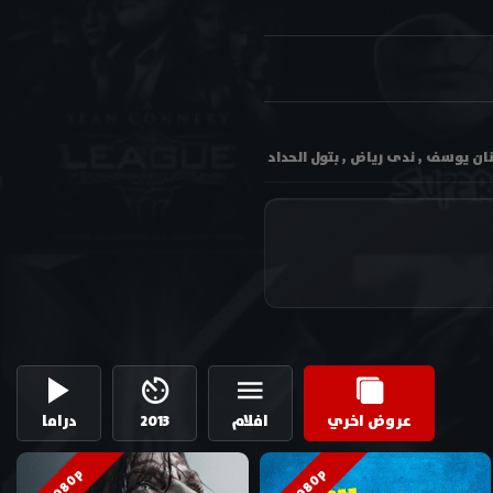
عروض اخري
افلام
2013
دراما