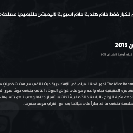
 للكبار فقط
افلام هندية
افلام اسيوية
الانيميشن
ملتيميديا مدبلجة
ط
20
فيلم أوضة الفيران 2013
فيلم أوضة الفيران 2013 The Mice Room تدور قصة الفيلم في الإسكندرية حيث نلتقي مع س
شاعره الحقيقية تجاه والده وهو على فراش الموت ، الثاني يخشى دومًا عبور الط
جهة فكرة الزواج ، الرابعة فتاةٌ صغيرةٌ تكتشف أسرار جدتها وهي تلهو بألعابها ،
السادسة تخشى ما قد يطرأ على حياتها بعد مع اقتراب موعد سفرها .