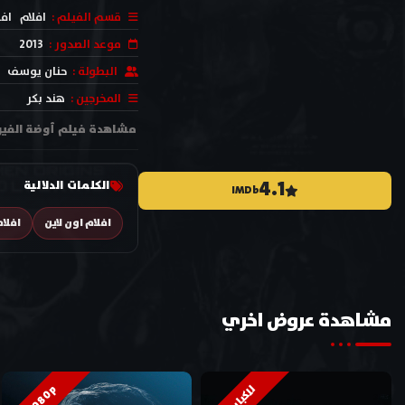
قسم الفيلم :
افلام
افل
موعد الصدور :
2013
البطولة :
حنان يوسف
المخرجين :
هند بكر
مشاهدة فيلم أوضة الفيران 2013 اون لاين وتحميل بجودة عالية HD بطولة نورا سعفان , نيهاد يحيى , حنان يوسف , ندى رياض
4.1
الكلمات الدلالية
IMDb
افلام اون لاين
افلا
مشاهدة عروض اخري